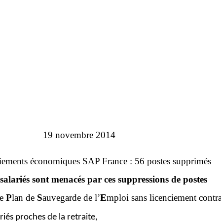
19 novembre 2014
ciements économiques SAP France : 56 postes supprimés
salariés sont menacés par ces suppressions de postes
le
P
lan de
S
auvegarde de l’
E
mploi sans licenciement contra
riés proches de la retraite,