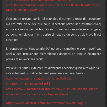
https://www.legifrance.gouv.fr/affichJuriJudi.do?
oldAction=rechJuriJudi&idTexte=JURITEXT000036900344&fastReq
Id=1790884206&fastPos=1
L’exception prévue par la loi pour des documents reçus de l’étranger
n’a été mise en œuvre que pour un secteur particulier (aviation civile)
et n’a été reconnue par les tribunaux que pour des salariés étrangers,
ou dont
l’employeur
(l’entreprise signataire du contrat de travail) est
étranger.
En conséquence, tout salarié SAP qui serait sanctionné pour n’avoir pas
obéi à des instructions hiérarchiques données en langue étrangère
pourra faire valoir ses droits.
Par ailleurs, faut-il exhumer les différentes décisions judiciaires que SAP
a directement ou indirectement générées avec ses clients ?
https://www.legifrance.gouv.fr/affichJuriJudi.do?
idTexte=JURITEXT000017581588
https://www.20minutes.fr/france/967329-20120706-danone-salaries-
obtiennent-traduction-francais-logiciel-interne
http://www.wk-rh.fr/actualites/detail/61572/la-langue-